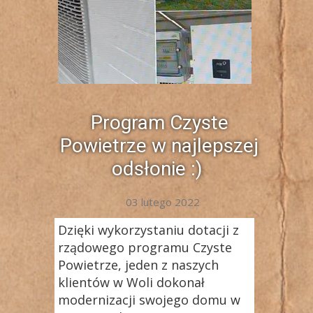
Program Czyste
Powietrze w najlepszej
odsłonie :)
03 lutego 2022
Dzięki wykorzystaniu dotacji z
rządowego programu Czyste
Powietrze, jeden z naszych
klientów w Woli dokonał
modernizacji swojego domu w